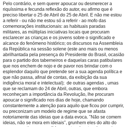
Pelo contrário, e sem querer apoucar ou desmerecer a
riquíssima e fecunda reflexão do autor, eu afirmo que é
preciso libertar o 25 de Abril do 25 de Abril. E não me estou
a referir - ou não me estou só a referir - ao mofo das
comemorações institucionais: as habituais paradas
militares, as múltiplas iniciativas locais que procuram
esclarecer as crianças e os jovens sobre o significado e
alcance do fenómeno histórico; os discursos na Assembleia
da República na sessão solene (este ano mais ou menos
abrilhantada pela presença do Presidente do Brasil, ocasião
para o partido dos taberneiros e daquelas caras patibulares
que nos enchem de nojo e de pavor nos brindar com o
esplendor daquilo que pretende ser a sua agenda política e
que não passa, afinal de contas, da exibição da sua
indigência moral e intelectual); de outras agendas , umas
que se reclamam do 24 de Abril, outras, que embora
reconheçam a importância da Revolução, lhe procuram
apoucar o significado nos dias de hoje, chamando
constantemente a atenção para aquilo que ficou por cumprir,
ou preconizam um modelo de regime que se afasta
notoriamente das ideias que a data evoca. "Não se comem
ideias, não se mora em ideiais", grunhem eles do alto do