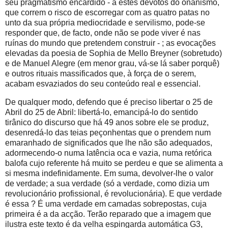
seu pragmatismo encardido - a estes devotos do onanismo,
que correm o risco de escorregar com as quatro patas no
unto da sua própria mediocridade e servilismo, pode-se
responder que, de facto, onde não se pode viver é nas
ruínas do mundo que pretendem construir - ; as evocações
elevadas da poesia de Sophia de Mello Breyner (sobretudo)
e de Manuel Alegre (em menor grau, vá-se lá saber porquê)
e outros rituais massificados que, à força de o serem,
acabam esvaziados do seu conteúdo real e essencial.
De qualquer modo, defendo que é preciso libertar o 25 de
Abril do 25 de Abril: libertá-lo, emancipá-lo do sentido
tirânico do discurso que há 49 anos sobre ele se produz,
desenredá-lo das teias peçonhentas que o prendem num
emaranhado de significados que lhe não são adequados,
adormecendo-o numa latência oca e vazia, numa retórica
balofa cujo referente há muito se perdeu e que se alimenta a
si mesma indefinidamente. Em suma, devolver-lhe o valor
de verdade; a sua verdade (só a verdade, como dizia um
revolucionário profissional, é revolucionária). E que verdade
é essa ? É uma verdade em camadas sobrepostas, cuja
primeira é a da acção. Terão reparado que a imagem que
ilustra este texto é da velha espingarda automática G3,