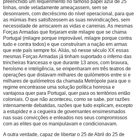
preenchido um requerimento no famoso papel azul de 25
linhas, onde veladamente ameaçassem, sem se
desonrarem, com decréscimo do nível operacional, para que
as múmias lhes satisfizessem as suas reivindicações, sem
necessidade de arriscarem as vidas e carreiras. As mesmas
Forças Armadas que forjaram este milagre que se chama
Portugal (milagre porque improvável, milagre porque contra
tudo e contra todos) e que construíram a nação em armas
que este país sempre foi. Aliás, só nesse século XX essas
mesmas Forças Armadas já tinham suportado o inferno das
trincheiras francesas e que durante 13 anos, com bravura,
heroísmo e inteligência, se empenharam em três teatros de
operações que distavam milhares de quilómetros entre si e
milhares de quilómetros da chamada Metrópole para que o
regime encontrasse uma solução política honrosa e
vantajosa quer para Portugal, quer para os territórios então
coloniais. O que não aconteceu, como se sabe, por razões
intensamente debatidas, razões que tudo explicam, excepto
a estupidez e a cegueira de governantes ensimesmados
nas suas convicções e enleados nos seus compromissos
com as elites que os manipulavam e condicionavam.
A outra verdade, capaz de libertar o 25 de Abril do 25 de