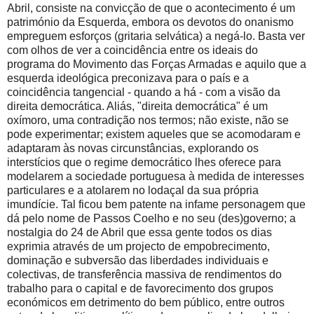
Abril, consiste na convicção de que o acontecimento é um
património da Esquerda, embora os devotos do onanismo
empreguem esforços (gritaria selvática) a negá-lo. Basta ver
com olhos de ver a coincidência entre os ideais do
programa do Movimento das Forças Armadas e aquilo que a
esquerda ideológica preconizava para o país e a
coincidência tangencial - quando a há - com a visão da
direita democrática. Aliás, "direita democrática" é um
oxímoro, uma contradição nos termos; não existe, não se
pode experimentar; existem aqueles que se acomodaram e
adaptaram às novas circunstâncias, explorando os
interstícios que o regime democrático lhes oferece para
modelarem a sociedade portuguesa à medida de interesses
particulares e a atolarem no lodaçal da sua própria
imundície. Tal ficou bem patente na infame personagem que
dá pelo nome de Passos Coelho e no seu (des)governo; a
nostalgia do 24 de Abril que essa gente todos os dias
exprimia através de um projecto de empobrecimento,
dominação e subversão das liberdades individuais e
colectivas, de transferência massiva de rendimentos do
trabalho para o capital e de favorecimento dos grupos
económicos em detrimento do bem público, entre outros