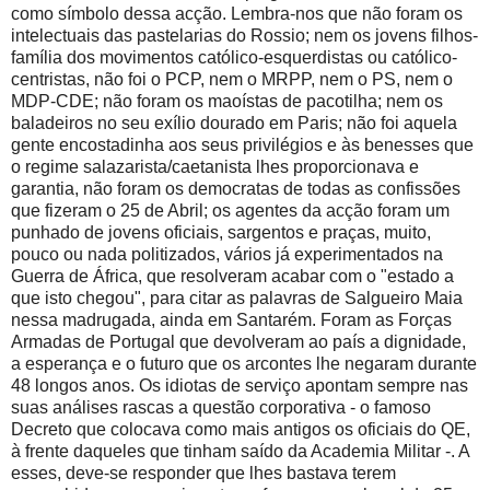
como símbolo dessa acção. Lembra-nos que não foram os
intelectuais das pastelarias do Rossio; nem os jovens filhos-
família dos movimentos católico-esquerdistas ou católico-
centristas, não foi o PCP, nem o MRPP, nem o PS, nem o
MDP-CDE; não foram os maoístas de pacotilha; nem os
baladeiros no seu exílio dourado em Paris; não foi aquela
gente encostadinha aos seus privilégios e às benesses que
o regime salazarista/caetanista lhes proporcionava e
garantia, não foram os democratas de todas as confissões
que fizeram o 25 de Abril; os agentes da acção foram um
punhado de jovens oficiais, sargentos e praças, muito,
pouco ou nada politizados, vários já experimentados na
Guerra de África, que resolveram acabar com o "estado a
que isto chegou", para citar as palavras de Salgueiro Maia
nessa madrugada, ainda em Santarém. Foram as Forças
Armadas de Portugal que devolveram ao país a dignidade,
a esperança e o futuro que os arcontes lhe negaram durante
48 longos anos. Os idiotas de serviço apontam sempre nas
suas análises rascas a questão corporativa - o famoso
Decreto que colocava como mais antigos os oficiais do QE,
à frente daqueles que tinham saído da Academia Militar -. A
esses, deve-se responder que lhes bastava terem