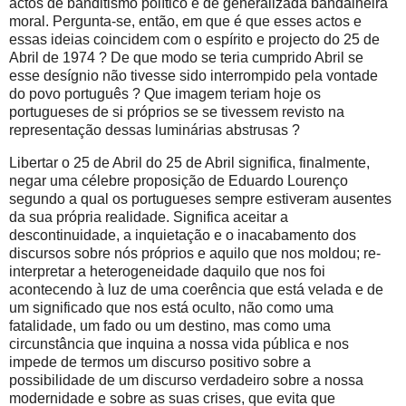
actos de banditismo político e de generalizada bandalheira
moral. Pergunta-se, então, em que é que esses actos e
essas ideias coincidem com o espírito e projecto do 25 de
Abril de 1974 ? De que modo se teria cumprido Abril se
esse desígnio não tivesse sido interrompido pela vontade
do povo português ? Que imagem teriam hoje os
portugueses de si próprios se se tivessem revisto na
representação dessas luminárias abstrusas ?
Libertar o 25 de Abril do 25 de Abril significa, finalmente,
negar uma célebre proposição de Eduardo Lourenço
segundo a qual os portugueses sempre estiveram ausentes
da sua própria realidade. Significa aceitar a
descontinuidade, a inquietação e o inacabamento dos
discursos sobre nós próprios e aquilo que nos moldou; re-
interpretar a heterogeneidade daquilo que nos foi
acontecendo à luz de uma coerência que está velada e de
um significado que nos está oculto, não como uma
fatalidade, um fado ou um destino, mas como uma
circunstância que inquina a nossa vida pública e nos
impede de termos um discurso positivo sobre a
possibilidade de um discurso verdadeiro sobre a nossa
modernidade e sobre as suas crises, que evita que